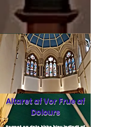
Altaret af Vor Frue af
Dolours
Sognet og dets kirke blev indledt af