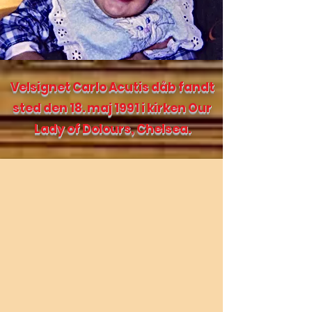
Velsignet Carlo Acutis dåb fandt
sted den 18. maj 1991 i kirken Our
Lady of Dolours, Chelsea.