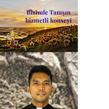
Bizimle Tanışın
hizmetli konseyi