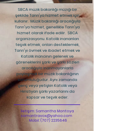
SBCA müzik bakanlığı müziği bir
şekilde Tanrı'ya hizmet etmek için
kullanır. Müzik bakanlığı aracılığıyla
Tanrı'ya hizmet, genellikle Tanrı'ya
hizmet olarak ifade edilir. SBCA
organizasyonu. Katolik inananları
teşvik etmek, onları desteklemek,
Tanrı'yı övmek ve ibadet etmek ve
Katolik inancının gelenek ve
göreneklerini şarkı ve şarkı sözleri
aracılığıyla inanmayanlarla
paylaşmak bir müzik bakanlığının
sorumluluğudur. Aynı zamanda
genç veya yetişkin Katolik veya
Hıristiyan şarkı yazarlarını da
kapsar ve teşvik eder.
İletişim: Samantha Montoya
samantravox@yahoo.com
Mobil:
(707) 2235646