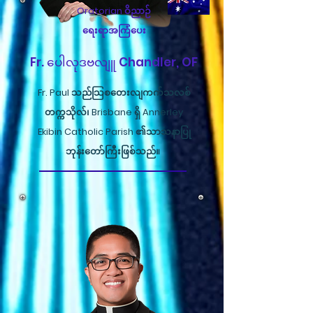
Oratorian ဝိညာဉ်
ရေးရာအကြံပေး
Fr. ပေါလုဒဗလျူ Chandler, OF
Fr. Paul သည်သြစတေးလျကက်သလစ်
တက္ကသိုလ်၊ Brisbane ရှိ Annerley
Ekibin Catholic Parish ၏သာသနာပြု
ဘုန်းတော်ကြီးဖြစ်သည်။