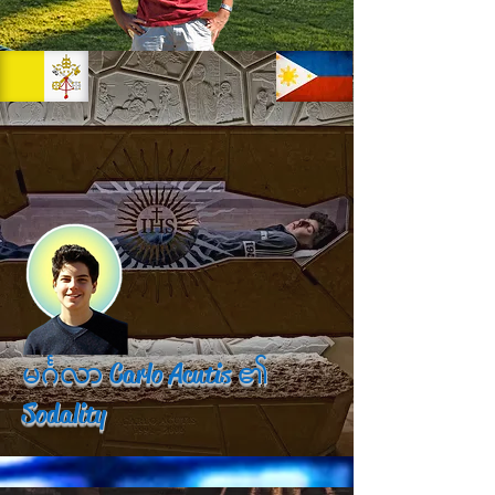
မင်္ဂလာ Carlo Acutis ၏
Sodality