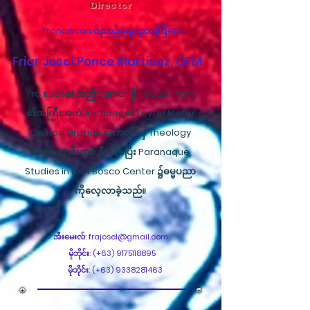
Director
Franciscan ဝိညာဉ်ရေးရာအကြံပေး
Friar Josel Ponce Martinez, OFM
Fra ။ Josel သည် Samar ရှိ Padua Friary
၏အကြီးအကဲ Anthony ၏ Leyte၊ Mater
Divinae Gratiae ကောလိပ်မှ Theology
ဆရာဟောင်းတစ် ဦး ဖြစ်ပြီး Paranaque,
Studies in Don Bosco Center ၌ဓမ္မပညာ
ကိုလေ့လာခဲ့သည်။
အီးမေးလ်:
frajosel@gmail.com
မိုဘိုင်း: (+63)
9175118895
မိုဘိုင်း: (+63)
9338281463