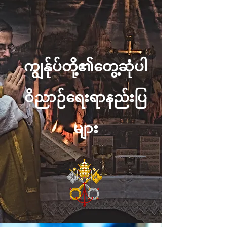
ကျွန်ုပ်တို့၏တွေ့ဆုံပါ
ဝိညာဉ်ရေးရာနည်းပြ
များ