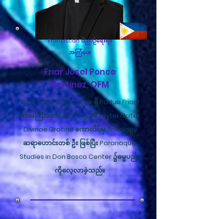
Franciscan ဝိညာဉ်ရေးရာ
အကြံပေး
Friar Josel Ponce
Martinez, OFM
Fra ။ Josel သည် Samar ရှိ Padua Friary
၏အကြီးအကဲ Anthony ၏ Leyte၊ Mater
Divinae Gratiae ကောလိပ်မှ Theology
ဆရာဟောင်းတစ် ဦး ဖြစ်ပြီး Paranaque,
Studies in Don Bosco Center ၌ဓမ္မပညာ
ကိုလေ့လာခဲ့သည်။