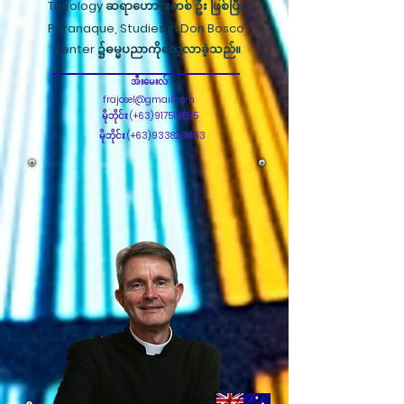
Theology ဆရာဟောင်းတစ် ဦး ဖြစ်ပြီး
Paranaque, Studies in Don Bosco
Center ၌ဓမ္မပညာကိုလေ့လာခဲ့သည်။
အီးမေးလ်:
frajosel@gmail.com
မိုဘိုင်း: (+63)
9175118895
မိုဘိုင်း: (+63)
9338281463