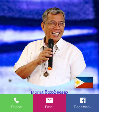
Marist ဝိညာဉ်ရေးရာ
အကြံပေး
Phone
Email
Facebook
မောင် Manuel De Leon, FMS
ဖိလစ်ပိုင်ကက်သလစ်ပညာရေးအသင်း
ဥက္ကဋ္ဌဟောင်းနှင့်ဖိလစ်ပိုင်ရှိ Notre