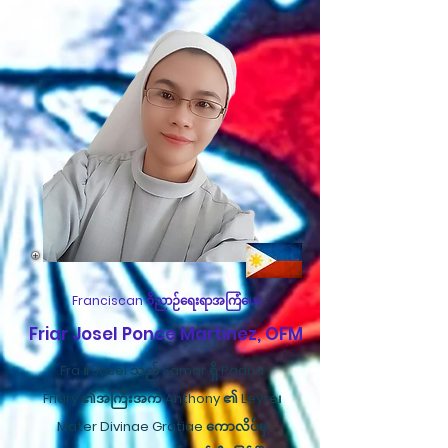
Franciscan ဝိညာဉ်ရေးရာအကြံပေး
Friar Josel Ponce Martinez, OFM
Fra ။ Josel သည် Samar ရှိ Padua
Friary ၏အကြီးအကဲ Anthony ၏ Leyte၊
Mater Divinae Gratiae ကောလိပ်မှ