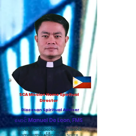
SCA Mission Home Spiritual
Director
Diocesan Spiritual Adviser
မောင် Manuel De Leon, FMS
ဖိလစ်ပိုင်ကက်သလစ်ပညာရေးအသင်း
ဥက္ကဋ္ဌဟောင်းနှင့်ဖိလစ်ပိုင်ရှိ Notre