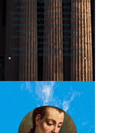
14 tahun, mungkin dari pleurisy. Dia
adalah satu-satunya orang dari
kumpulan umurnya yang diisytiharkan
sebagai orang suci bukan kerana dia
telah mati syahid, tetapi atas dasar
menjalani hidup yang dianggap
sebagai kehidupan suci. Dia terkenal
karena kesalehan dan
pengabdiannya kepada Iman Katolik,
dan akhirnya diasingkan. (Wikipedia)