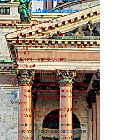
St. Jacinta Marto
Dilahirkan:
Francisco
: 11 Jun 1908
Jacinta
: 11 Mac 1910
Aljustrel, Fatima, Ourem,
Portugal
Meninggal dunia:
Francisco
: 4 April 1919
(umur 10)
Aljustrel, Fatima, Ourem,
Portugal
Jacinta
: 20 Februari 1920 (umur 9)
Hari perayaan: 20 Februari
Patron Saint: Penyakit badan, Portugis
Kanak-kanak, Tawanan, Orang
Dihina kerana ketakwaan
mereka,
Tawanan, Orang yang sakit
Menentang penyakit
Kedua-dua Saints Francisco dan
Jacinta adalah adik beradik dari
Aljustrel, sebuah dusun kecil