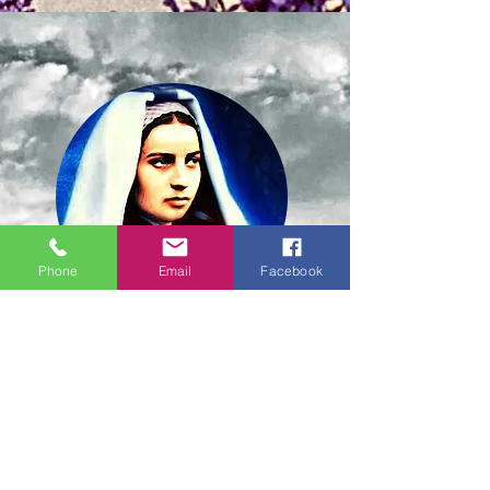
Phone
Email
Facebook
Bernadette Soubirous
Dilahirkan:
7 Januari 1844
Lourdes, Perancis
Meninggal dunia: 16 April 1879
(44
tahun)
Nevers, Perancis
Hari perayaan: 16 April
Patron Saint: Penyakit badan, Lourdes