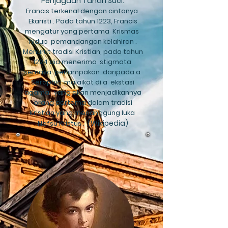
Penjagaan Tanah Suci.
Francis terkenal dengan cintanya
Ekaristi
. Pada tahun 1223, Francis
mengatur yang pertama
Krismas
hidup
pemandangan kelahiran
.
Menurut tradisi Kristian, pada tahun
1224 dia menerima
stigmata
semasa
penampakan
daripada a
Seraphic
malaikat di a
ekstasi
agama,
yang akan menjadikannya
orang pertama dalam tradisi
Kristian yang menanggung luka
(Wikipedia)
Nafsu Kristus
.