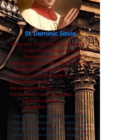
St. Dominic Savio
Dilahirkan:
2 April 1842 di Saint John, a
frazione dari Riva presso Chieri,
Piedmont, Kerajaan Sardinia, IT
Meninggal dunia: 9 Mac 1857 (14 tahun)
Mondonio, frazione dari
Castelnuovo
d'Asti Piedmont,
Kerajaan Sardina, IT
Hari perayaan: 6 Mei
Patron Saint: Choirboys,
palsu
tertuduh, remaja
tunggakan
Dia adalah seorang pelajar remaja
Itali St John Bosco. Dia belajar untuk
menjadi seorang
paderi
ketika dia
jatuh sakit dan meninggal pada usia