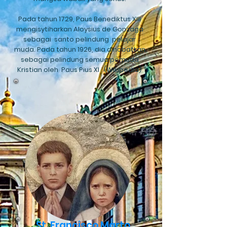
Pada tahun 1729, Paus Benediktus XIII
mengisytiharkan Aloysius de Gonzaga
sebagai
santo pelindung
pelajar
muda. Pada tahun 1926, dia dinobatkan
sebagai pelindung semua pemuda
Kristian oleh
Paus Pius XI
. (Wikipedia)
St. Francisco Marto