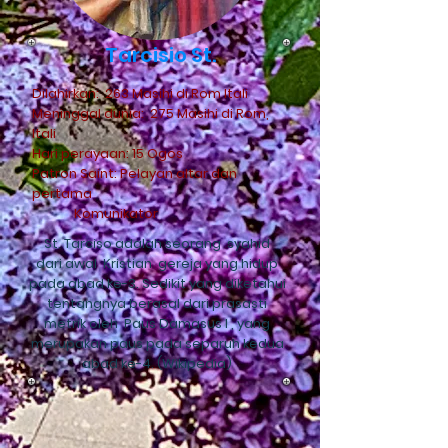
Tarcisio St.
Dilahirkan:
263 Masihi di Rom Itali
Meninggal dunia:
275 Masihi di Rom,
Itali
Hari perayaan: 15 Ogos
Patron Saint: Pelayan altar dan
pertama
Komunikator
St. Tarciso adalah seorang
syahid
dari awal
Kristian
gereja yang hidup
pada abad ke-3. Sedikit yang diketahui
tentangnya berasal dari prasasti
metrik oleh
Paus Damasus I
, yang
merupakan paus pada separuh kedua
abad ke-4. (Wikipedia)