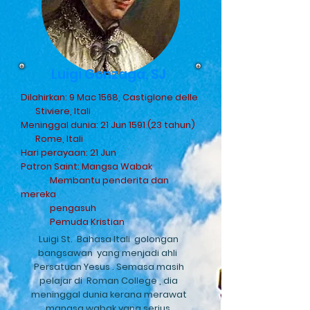
Luigi Gonzaga, SJ
Dilahirkan: 9 Mac 1568, Castiglone delle
Stiviere, Itali
Meninggal dunia: 21 Jun 1591 (23 tahun)
Rome, Itali
Hari perayaan: 21 Jun
Patron Saint: Mangsa Wabak
Membantu penderita dan
mereka
pengasuh
Pemuda Kristian
Luigi St.
Bahasa Itali
golongan
bangsawan
yang menjadi ahli
Persatuan Yesus
. Semasa masih
pelajar di
Roman College
, dia
meninggal dunia kerana merawat
mangsa wabak yang serius.