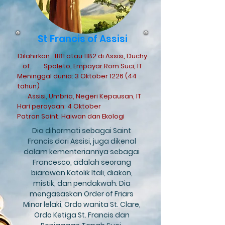
St Francis of Assisi
Dilahirkan:
1181 atau 1182 di Assisi, Duchy
of
Spoleto, Empayar Rom Suci, IT
Meninggal dunia: 3 Oktober 1226 (44
tahun)
Assisi, Umbria, Negeri Kepausan, IT
Hari perayaan: 4 Oktober
Patron Saint: Haiwan dan Ekologi
Dia dihormati sebagai Saint
Francis dari Assisi, juga dikenal
dalam kementeriannya sebagai
Francesco, adalah seorang
biarawan Katolik Itali, diakon,
mistik, dan pendakwah. Dia
mengasaskan Order of Friars
Minor lelaki, Ordo wanita St. Clare,
Ordo Ketiga St. Francis dan