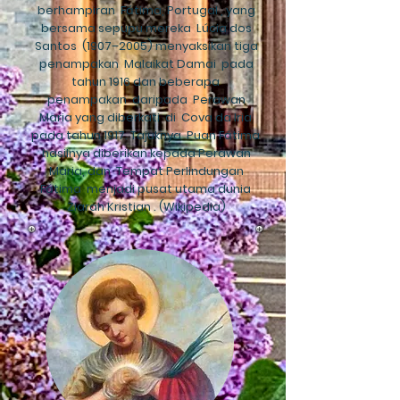
berhampiran
Fátima, Portugal
, yang
bersama sepupu mereka
Lúcia dos
Santos
(1907–2005) menyaksikan tiga
penampakan
Malaikat Damai
pada
tahun 1916 dan beberapa
penampakan
daripada
Perawan
Maria yang diberkati
di
Cova da Iria
pada tahun 1917. Tajuknya
Puan Fátima
hasilnya diberikan kepada Perawan
Maria, dan
Tempat Perlindungan
Fátima
menjadi pusat utama dunia
Ziarah Kristian
. (Wikipedia)