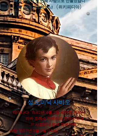
독교 전통의 첫 번째 사람으로 만들었습니
(위키피디아)
다.
그리스도의 수난
.
성 도미닉 사비오
태어나다:
1842년 4월 2일 세인트 존에서
리바 프레소 키에리의 프라치오네,
IT 사르데냐 왕국 피에몬테
사망: 1857년 3월 9일 (14세)