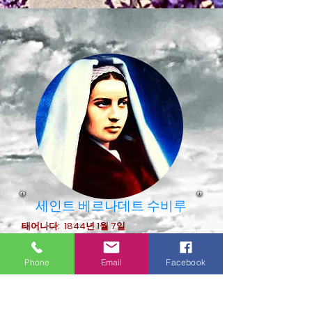
세인트 베르나데트 수비루
태어나다:
1844년 1월 7일
프랑스 루르드
사망: 1879년 4월 16일
(44세)
Phone
Email
Facebook
느베르, 프랑스
축일: 4월 16일
수호성인: 질병, 루르드
프랑스, 양치기,