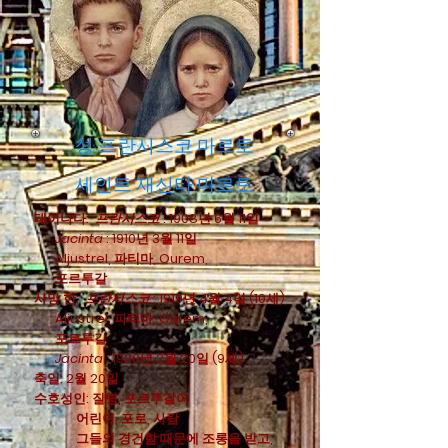
성 프란시스코 마르토
세인트 재신타 마르토
태어나다:
프란시스코
: 1908년 6월 11일
Jacinta
: 1910년 3월 11일
Aljustrel, 파티마, Ourem,
포르투갈
사망 한:
프란시스코
: 1919년 4월 4일 (10세)
Aljustrel, 파티마, Ourem,
포르투갈
Jacinta
: 1920년 2월 20일 (9세)
축일: 2월 20일
수호성인: 질병, 포르투갈어
어린이, 포로, 사람
그들의 경건함 때문에 조롱을 받고,