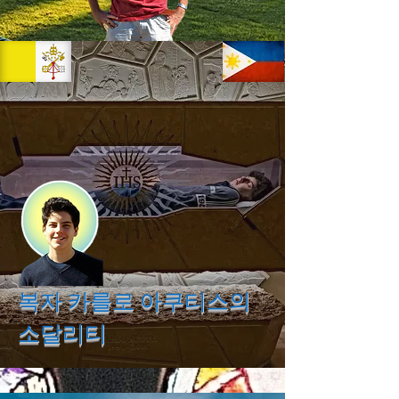
복자 카를로 아쿠티스의
소달리티