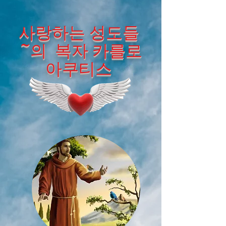
사랑하는 성도들
~의 복자 카를로
아쿠티스