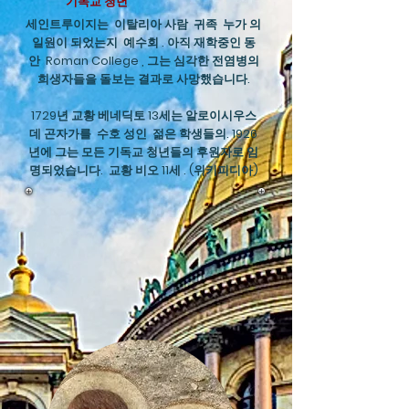
기독교 청년
세인트루이지는
이탈리아 사람
귀족
누가 의
일원이 되었는지
예수회
. 아직 재학중인 동
안
Roman College
, 그는 심각한 전염병의
희생자들을 돌보는 결과로 사망했습니다.
1729년 교황 베네딕토 13세는 알로이시우스
데 곤자가를
수호 성인
젊은 학생들의. 1926
년에 그는 모든 기독교 청년들의 후원자로 임
명되었습니다.
교황 비오 11세
. (위키피디아)