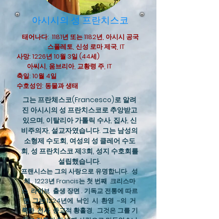
아시시의 성 프란치스코
태어나다:
1181년 또는 1182년, 아시시 공국
스폴레토, 신성 로마 제국, IT
사망: 1226년 10월 3일 (44세)
아씨시, 움브리아, 교황령 주, IT
축일: 10월 4일
수호성인: 동물과 생태
그는 프란체스코(Francesco)로 알려
진 아시시의 성 프란치스코로 추앙받고
있으며, 이탈리아 가톨릭 수사, 집사, 신
비주의자, 설교자였습니다. 그는 남성의
소형제 수도회, 여성의 성 클레어 수도
회, 성 프란치스코 제3회, 성지 수호회를
설립했습니다.
프랜시스는 그의 사랑으로 유명합니다.
성
체
. 1223년 Francis는 첫 번째
크리스마
스
라이브
출생 장면
. 기독교 전통에 따르
면, 그는 1224년에
낙인
시
환영
~의
거
룩한
천사
종교적 황홀경,
그것은 그를 기