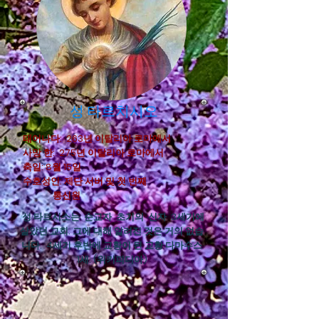
성 타르치시오
태어나다:
263년 이탈리아 로마에서
사망 한:
275년 이탈리아 로마에서
축일: 8월 15일
수호성인: 제단 서버 및 첫 번째
통신원
성 타르시소는
순교자
초기의
신자
3세기에
살았던 교회. 그에 대해 알려진 것은 거의 없습
니다. 4세기 후반에 교황이 된
교황 다마수스
1세.
(위키피디아)