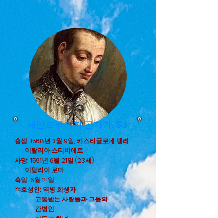
세인트루이지 곤자가, SJ
출생: 1568년 3월 9일, 카스티글로네 델레
이탈리아 스티비에르
사망: 1591년 6월 21일 (23세)
이탈리아 로마
축일: 6월 21일
수호성인: 역병 희생자
고통받는 사람들과 그들의
간병인