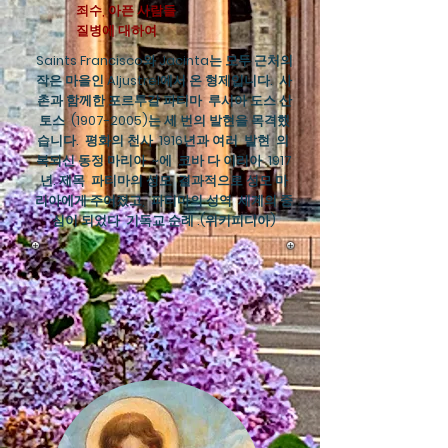
죄수, 아픈 사람들
질병에 대하여
Saints Francisco와 Jacinta는 모두 근처의
작은 마을인 Aljustrel에서 온 형제입니다. 사
촌과 함께한
포르투갈 파티마
루시아 도스 산
토스
(1907-2005)
는 세 번의 발현을 목격했
습니다.
평화의 천사
1916년과 여러
발현
의
복되신 동정 마리아
~에
코바 다 이리아
1917
년. 제목
파티마의 성모
결과적으로 성모 마
리아에게 주어졌고,
파티마의 성역
세계의 중
심이 되었다
기독교 순례
.(위키피디아)