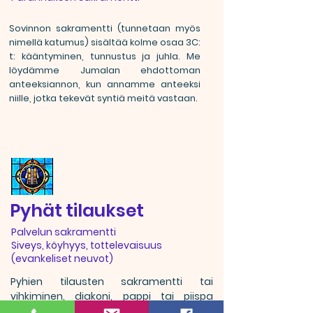
Sovinnon sakramentti (tunnetaan myös
nimellä katumus) sisältää kolme osaa 3C:
t: kääntyminen, tunnustus ja juhla. Me
löydämme Jumalan ehdottoman
anteeksiannon, kun annamme anteeksi
niille, jotka tekevät syntiä meitä vastaan.
Pyhät tilaukset
Palvelun sakramentti
Siveys, köyhyys, tottelevaisuus
(evankeliset neuvot)
Pyhien tilausten sakramentti tai
vihkiminen, diakoni, pappi tai piispa
asetetaan lupauksiin johtaa muille