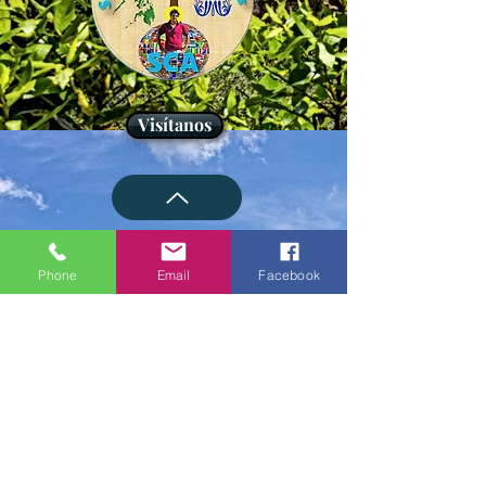
Visítanos
Phone
Email
Facebook
Sodalidad de
Hogar de la misión general
del beato Carlo Acutis